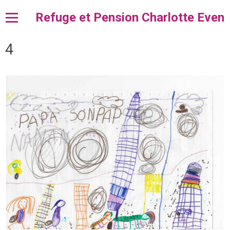
Refuge et Pension Charlotte Even
4
Accueil
l'ACPA
Pension et Fourrière
Adopter
Dons et Legs
Divers
Contact