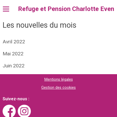
Refuge et Pension Charlotte Even
Les nouvelles du mois
Accueil
l'ACPA
Avril 2022
Pension et Fourrière
Mai 2022
Adopter
Juin 2022
Dons et Legs
Divers
Mentions légales
Gestion des cookies
Contact
Suivez-nous :