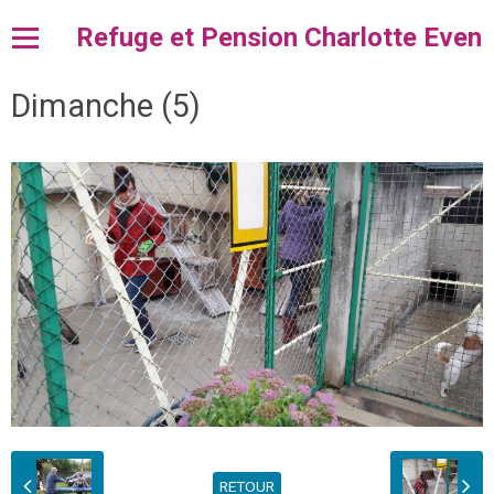
Refuge et Pension Charlotte Even
Dimanche (5)
Accueil
l'ACPA
Pension et Fourrière
Adopter
Dons et Legs
Divers
Contact
RETOUR